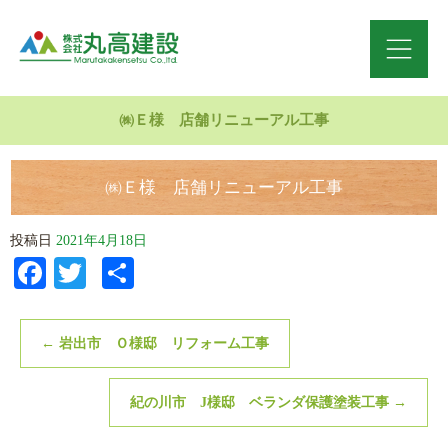
㈱Ｅ様 店舗リニューアル工事
㈱Ｅ様 店舗リニューアル工事
投稿日
2021年4月18日
Facebook
Twitter
共
有
←
岩出市 Ｏ様邸 リフォーム工事
紀の川市 J様邸 ベランダ保護塗装工事
→